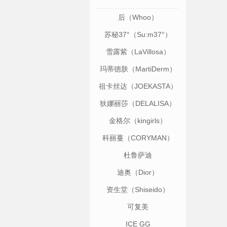
后（Whoo）
苏秘37°（Su:m37°）
雪露紫（LaVillosa）
玛蒂德肤（MartiDerm）
祖卡丝达（JOEKASTA）
狄娜丽莎（DELALISA）
金格尔（kingirls）
科丽蔓（CORYMAN）
杜鲁萨迪
（TRUSSARDI）
迪奥（Dior）
资生堂（Shiseido）
可复美
ICE GG