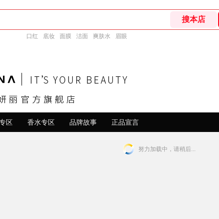
口红
底妆
面膜
洁面
爽肤水
眉眼
专区
香水专区
品牌故事
正品宣言
努力加载中，请稍后...