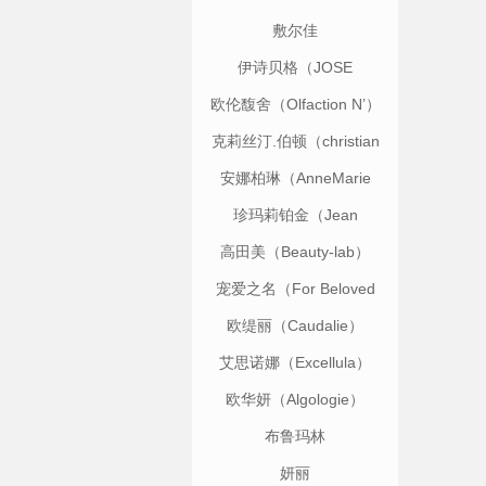
敷尔佳
伊诗贝格（JOSE
EISENBERG）
欧伦馥舍（Olfaction N’）
克莉丝汀.伯顿（christian
breton）
安娜柏琳（AnneMarie
Borlind）
珍玛莉铂金（Jean
Lynne）
高田美（Beauty-lab）
宠爱之名（For Beloved
One）
欧缇丽（Caudalie）
艾思诺娜（Excellula）
欧华妍（Algologie）
布鲁玛林
（BLUMARINE）
妍丽