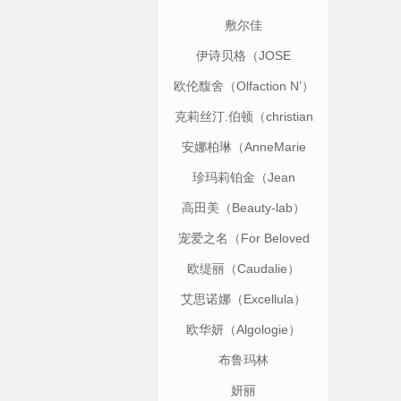
敷尔佳
伊诗贝格（JOSE
EISENBERG）
欧伦馥舍（Olfaction N’）
克莉丝汀.伯顿（christian
breton）
安娜柏琳（AnneMarie
Borlind）
珍玛莉铂金（Jean
Lynne）
高田美（Beauty-lab）
宠爱之名（For Beloved
One）
欧缇丽（Caudalie）
艾思诺娜（Excellula）
欧华妍（Algologie）
布鲁玛林
（BLUMARINE）
妍丽