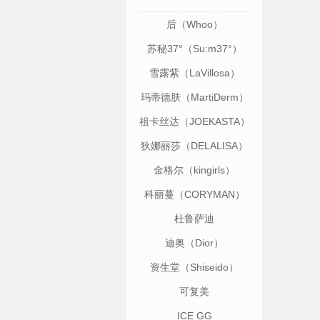
后（Whoo）
苏秘37°（Su:m37°）
雪露紫（LaVillosa）
玛蒂德肤（MartiDerm）
祖卡丝达（JOEKASTA）
狄娜丽莎（DELALISA）
金格尔（kingirls）
科丽蔓（CORYMAN）
杜鲁萨迪
（TRUSSARDI）
迪奥（Dior）
资生堂（Shiseido）
可复美
ICE GG