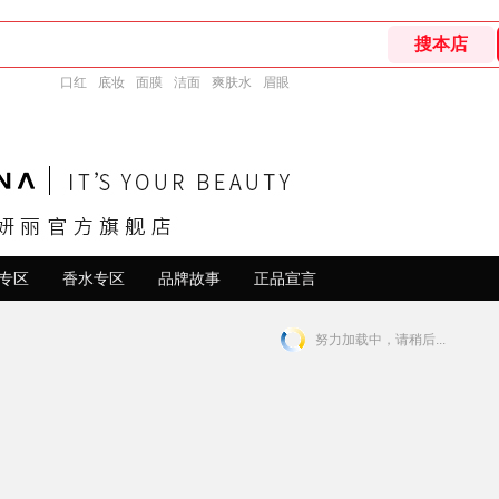
口红
底妆
面膜
洁面
爽肤水
眉眼
专区
香水专区
品牌故事
正品宣言
努力加载中，请稍后...