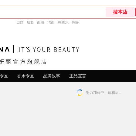
口红
底妆
面膜
洁面
爽肤水
眉眼
专区
香水专区
品牌故事
正品宣言
努力加载中，请稍后...