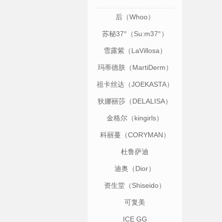
后（Whoo）
苏秘37°（Su:m37°）
雪露紫（LaVillosa）
玛蒂德肤（MartiDerm）
祖卡丝达（JOEKASTA）
狄娜丽莎（DELALISA）
金格尔（kingirls）
科丽蔓（CORYMAN）
杜鲁萨迪
（TRUSSARDI）
迪奥（Dior）
资生堂（Shiseido）
可复美
ICE GG