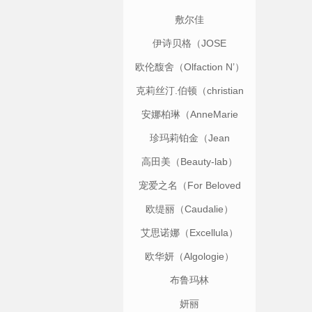
敷尔佳
伊诗贝格（JOSE
EISENBERG）
欧伦馥舍（Olfaction N’）
克莉丝汀.伯顿（christian
breton）
安娜柏琳（AnneMarie
Borlind）
珍玛莉铂金（Jean
Lynne）
高田美（Beauty-lab）
宠爱之名（For Beloved
One）
欧缇丽（Caudalie）
艾思诺娜（Excellula）
欧华妍（Algologie）
布鲁玛林
（BLUMARINE）
妍丽